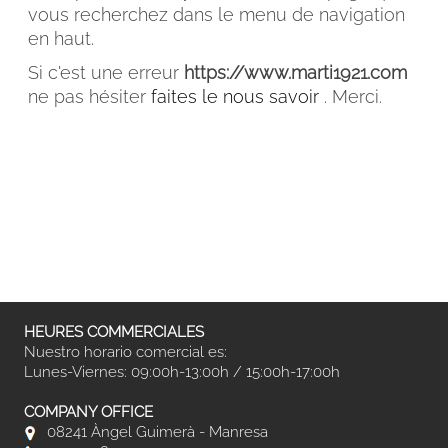
vous recherchez dans le menu de navigation
en haut.
Si c'est une erreur
https://www.marti1921.com
ne pas hésiter
faites le nous savoir
. Merci.
FACEBOOK
INSTAGRAM
CAT
ESP
ENG
FRA
HEURES COMMERCIALES
Nuestro horario comercial es:
Lunes-Viernes: 09:00h-13:00h / 15:00h-17:00h
COMPANY OFFICE
08241 Àngel Guimerà - Manresa