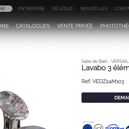
NE
ENTREPRISE
DÉLÉGUÉ
NOUVELLES
CONT
ONS
CATALOGUES
VENTE PRIVÉE
PHOTOTHÈ
Salle de Bain
- VERSAI
Lavabo 3 élé
Ref.:
VEDZ24M103
DEMA