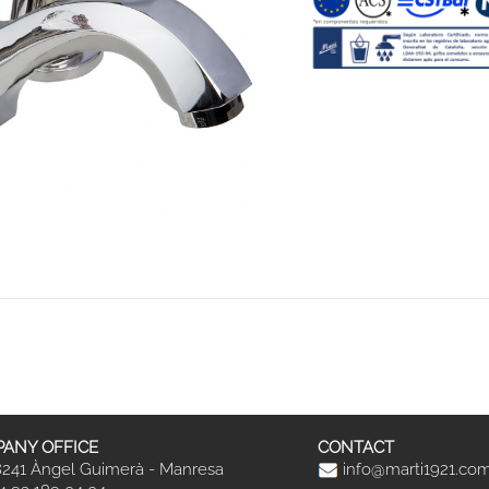
ANY OFFICE
CONTACT
241 Àngel Guimerà - Manresa
info@marti1921.co