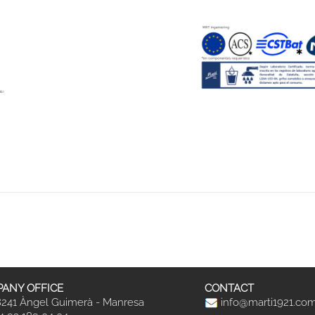
ANY OFFICE
CONTACT
241 Àngel Guimerà - Manresa
info@marti1921.co