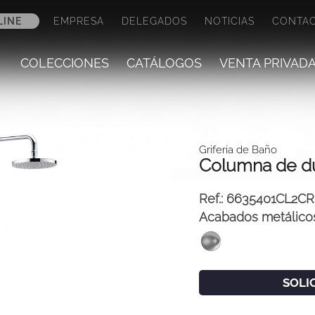
LINE
EMPRESA
DELEGADOS
NOTICIAS
CONTA
COLECCIONES
CATÁLOGOS
VENTA PRIVAD
Griferia de Baño
Columna de d
Ref.:
6635401CL2CR
Acabados metálico
SOLI