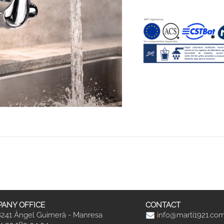
ANY OFFICE
CONTACT
241 Àngel Guimerà - Manresa
info@marti1921.co