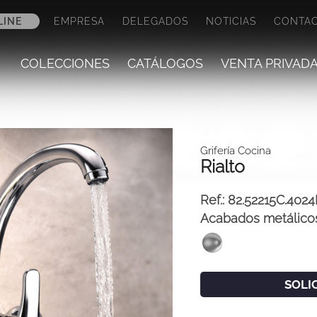
LINE
EMPRESA
DELEGADOS
NOTICIAS
CONTA
COLECCIONES
CATÁLOGOS
VENTA PRIVAD
Grifería Cocina
Rialto
Ref.:
82.52215C.402
Acabados metálico
SOLI