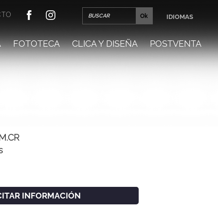
CTO
IDIOMAS
A
FOTOTECA
CLICA Y DISEÑA
POSTVENTA
4M.CR
s
CITAR INFORMACIÓN