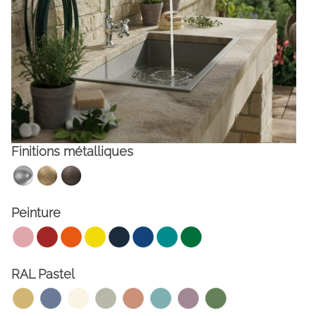
Finitions métalliques
FACEBOOK
INSTAGRAM
Peinture
CAT
ESP
ENG
FRA
RAL Pastel