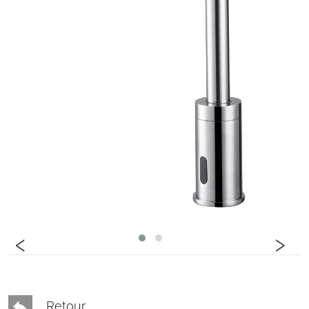
‹
›
Retour