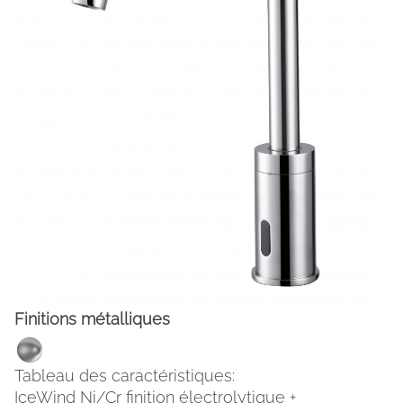
FACEBOOK
INSTAGRAM
CAT
ESP
ENG
FRA
Finitions métalliques
Tableau des caractéristiques:
IceWind Ni/Cr finition électrolytique +