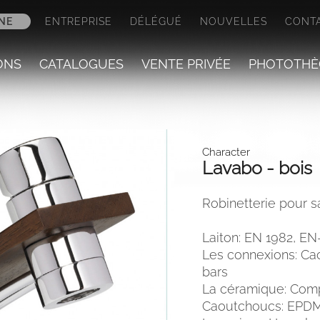
NE
ENTREPRISE
DÉLÉGUÉ
NOUVELLES
CONT
ONS
CATALOGUES
VENTE PRIVÉE
PHOTOTHÈ
Character
Lavabo - bois
Robinetterie pour sa
Laiton: EN 1982, EN
Les connexions: Ca
bars
La céramique: Compo
Caoutchoucs: EPDM