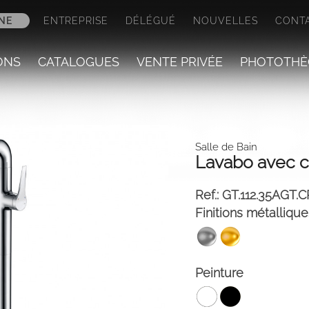
NE
ENTREPRISE
DÉLÉGUÉ
NOUVELLES
CONT
ONS
CATALOGUES
VENTE PRIVÉE
PHOTOTHÈ
Salle de Bain
Lavabo avec c
Ref.:
GT.112.35AGT.C
Finitions métallique
Peinture