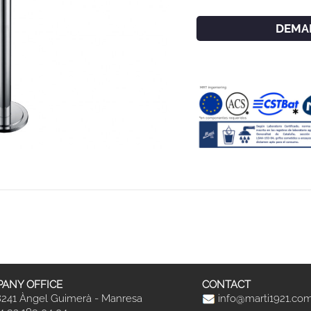
DEMA
ANY OFFICE
CONTACT
241 Àngel Guimerà - Manresa
info@marti1921.co