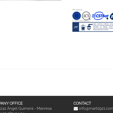
ANY OFFICE
CONTACT
241 Àngel Guimerà - Manresa
info@marti1921.co