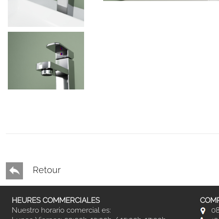
Retour
HEURES COMMERCIALES
COMP
Nuestro horario comercial es:
08