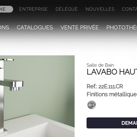
NE
ENTREPRISE
DÉLÉGUÉ
NOUVELLES
CONT
ONS
CATALOGUES
VENTE PRIVÉE
PHOTOTHÈ
Salle de Bain
LAVABO HAU
Ref.:
22E.111.CR
Finitions métallique
DEMA