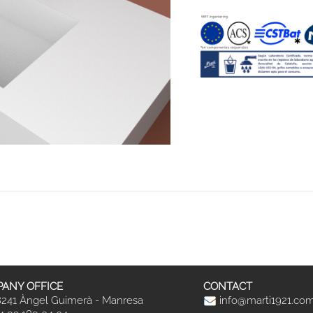
ANY OFFICE
CONTACT
241 Àngel Guimerà - Manresa
info@marti1921.co