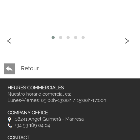
‹
›
Retour
HEURES COMMERCIALES
Nuestro horario comercial es:
Lunes-Viernes: 09:00h-13:00h / 15:00h-17:00h
COMPANY OFFICE
08241 Àngel Guimerà - Manresa
+34 93 189 04 04
CONTACT