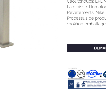
Caoutchoucs: EPDM
La graisse: Homolo
Revêtements: Nikel (
Processus de produc
100X100 emballages
DEMA