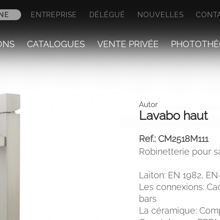
NE
ENTREPRISE
DÉLÉGUÉ
NOUVELLES
CONT
ONS
CATALOGUES
VENTE PRIVÉE
PHOTOTHÈ
Autor
Lavabo haut
Ref.:
CM2518M111
Robinetterie pour sa
Laiton: EN 1982, EN
Les connexions: Ca
bars
La céramique: Compo