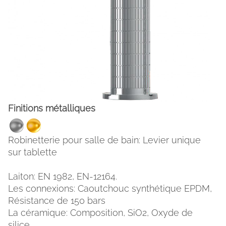
Finitions métalliques
Robinetterie pour salle de bain: Levier unique
FACEBOOK
INSTAGRAM
sur tablette
CAT
ESP
ENG
FRA
Laiton: EN 1982, EN-12164.
Les connexions: Caoutchouc synthétique EPDM,
Résistance de 150 bars
La céramique: Composition, SiO2, Oxyde de
silice