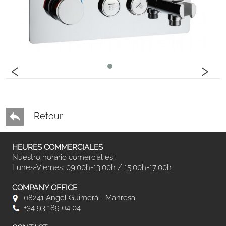
‹
›
Retour
HEURES COMMERCIALES
Nuestro horario comercial es:
Lunes-Viernes: 09:00h-13:00h / 15:00h-17:00h
COMPANY OFFICE
08241 Àngel Guimerà - Manresa
+34 93 189 04 04