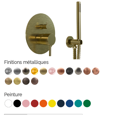
Finitions métalliques
FACEBOOK
INSTAGRAM
CAT
ESP
ENG
FRA
Peinture