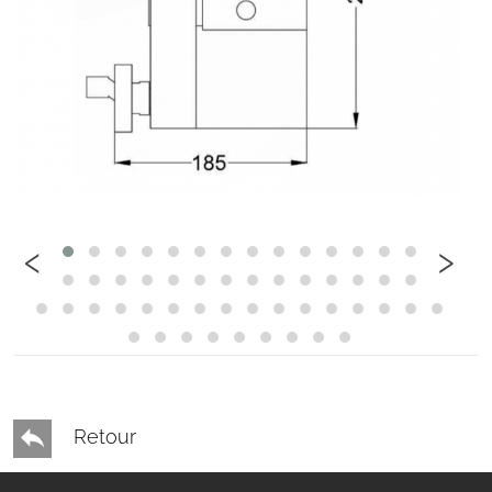
‹
›
Retour